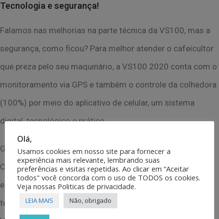
Tecnologia e segurança!
Falamos nas melhorias na parte técnica da VS100, mas a
segurança, como ficou? Para melhor atender o cafeicultor
que preza pelo seu maquinário, a VS100 2020 conta com o
monitoramento via GPS e também o controle da colhedora
(100%) por meio do aplicativo de celular, um sistema
digital, tecnológico e prático.
Olá,
Gostou das novidades? Conheça mais vantagens da
Usamos cookies em nosso site para fornecer a
experiência mais relevante, lembrando suas
Colhedora VS100 2020! Uma colhedora mais leve,
preferências e visitas repetidas. Ao clicar em “Aceitar
todos" você concorda com o uso de TODOS os cookies.
equipada e moderna, capaz de operar nos mais diversos
Veja nossas Politicas de privacidade.
LEIA MAIS
Não, obrigado
terrenos. Faça-nos uma visita: Av. Francisco Gonçalves