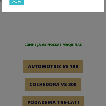
Vallim, 800 — Bairro Rezende — Varginha/MG.
Aceito
CONHEÇA AS NOSSAS MÁQUINAS
AUTOMOTRIZ VS 100
COLHEDORA VS 200
PODADEIRA TRE-LATI