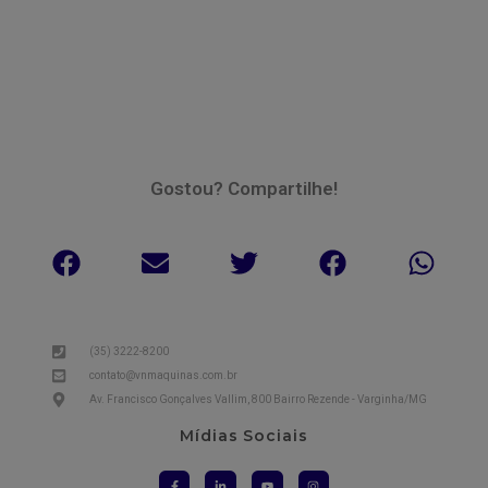
Gostou? Compartilhe!
(35) 3222-8200
contato@vnmaquinas.com.br
Av. Francisco Gonçalves Vallim, 800 Bairro Rezende - Varginha/MG
Mídias Sociais