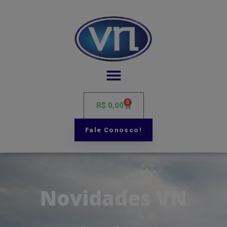
Podadora – Esqueletadeira – tri-lateral – TreLati – VN Máquinas
0
R$
0,00
Fale Conosco!
Novidades VN