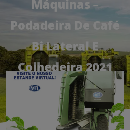
Máquinas –
Podadeira De Café
Bi Lateral E
Colhedeira 2021
17, maio