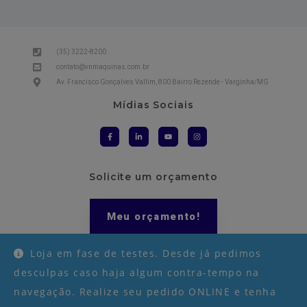
(35) 3222-8200
contato@vnmaquinas.com.br
Av. Francisco Gonçalves Vallim, 800 Bairro Rezende - Varginha/MG
Mídias Sociais
Solicite um orçamento
Meu orçamento!
Loja em fase de testes. Desde já pedimos
desculpas caso haja algum contra-tempo na
navegação. Realize seu pedido ONLINE e tenha
DESENVOLVIDO PARA GERAR RESULTADOS –
AGÊNCIA