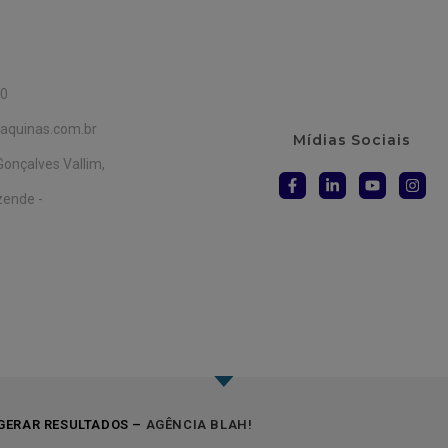
00
quinas.com.br
Mídias Sociais
Gonçalves Vallim,
zende -
GERAR RESULTADOS –
AGÊNCIA BLAH!