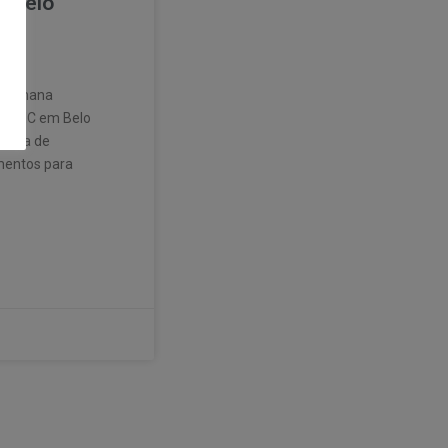
m Belo
a Semana
– a SIC em Belo
linha de
mentos para