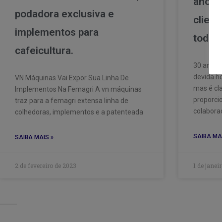
anos 
podadora exclusiva e
client
implementos para
todo 
cafeicultura.
30 anos 
devida 
VN Máquinas Vai Expor Sua Linha De
mas é cl
Implementos Na Femagri A vn máquinas
proporci
traz para a femagri extensa linha de
colaborad
colhedoras, implementos e a patenteada
SAIBA MA
SAIBA MAIS »
2 de fevereiro de 2023
1 de janei