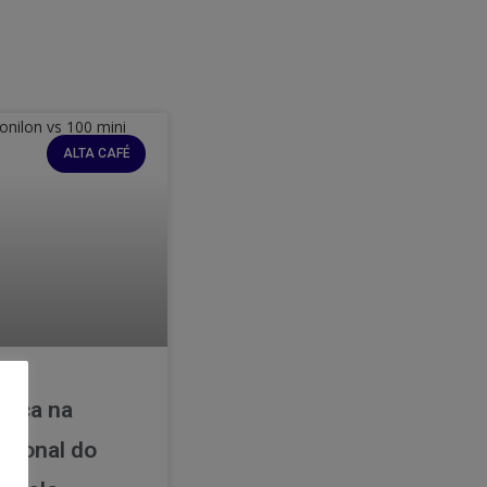
ALTA CAFÉ
ença na
cional do