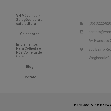
VN Máquinas –
Soluções para a
(35) 3222-82
cafeicultura
contato@vnma
Colhedoras
Av. Francisco 
Implementos
Para Colheita e
800 Bairro Re
Pós Colheita de
Café
Varginha/MG
Blog
Contato
DESENVOLVIDO PARA 