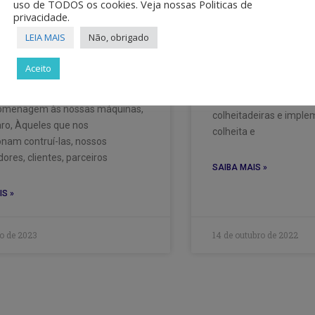
enaltecendo seu
Café – a SIC e
uso de TODOS os cookies. Veja nossas Politicas de
privacidade.
es, colaboradores e a
Horizonte
LEIA MAIS
Não, obrigado
mundo!
VN Marca presença n
Aceito
Internacional do Café 
de VN Máquinas encerrado com a
Horizonte Além de sua 
homenagem às nossas máquinas,
colheitadeiras e imple
aro, Àqueles que nos
colheita e
onam contruí-las, nossos
ores, clientes, parceiros
SAIBA MAIS »
IS »
ro de 2023
14 de outubro de 2022