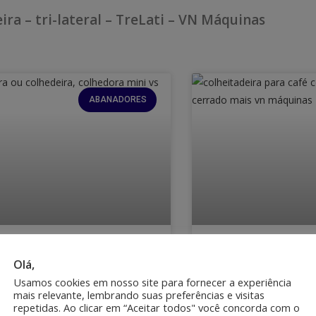
ra – tri-lateral – TreLati – VN Máquinas
ABANADORES
Olá,
quinas encerra 2022,
VN Marca pres
Usamos cookies em nosso site para fornecer a experiência
comemorações de 30
Semana Interna
mais relevante, lembrando suas preferências e visitas
repetidas. Ao clicar em “Aceitar todos" você concorda com o