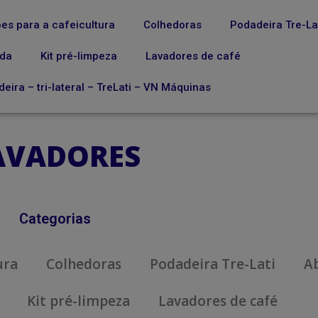
es para a cafeicultura
Colhedoras
Podadeira Tre-La
ada
Kit pré-limpeza
Lavadores de café
eira – tri-lateral – TreLati – VN Máquinas
AVADORES
Categorias
ura
Colhedoras
Podadeira Tre-Lati
A
Kit pré-limpeza
Lavadores de café