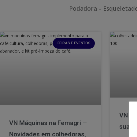
Podadora – Esqueletadei
FEIRAS E EVENTOS
VN Má
VN Máquinas na Femagri –
suas 
Novidades em colhedoras,